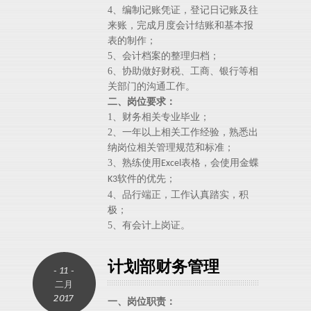
4
、编制记账凭证，登记日记账及往
来账，完成月度会计结账和基本报
表的制作；
5
、会计档案的整理归档；
6
、协助做好财税、工商、银行等相
关部门的沟通工作。
二、岗位要求：
1
、财务相关专业毕业；
2
、一年以上相关工作经验，熟悉出
纳岗位相关管理规范和标准；
3
、熟练使用
表格，会使用金蝶
Excel
软件的优先；
K3
4
、品行端正，工作认真踏实，积
极；
5
、有会计上岗证。
计划部财务管理
- 11 -
二月
2017
一、岗位职责：